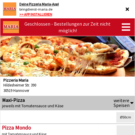
Deine Pizzeria Maria-App!
bringdienst-maria.de
>> APP INSTALLIEREN
Geschlossen - Bestellungen zur Zeit nicht
möglich!
Pizzeria Maria
Hildesheimer Str. 390
30519 Hannover
Maxi-Pizza
weitere
Speisen
jeweils mit Tomatensauce und Käse
Ø50cm
Pizza Mondo
mit Tomatensauce und Käse