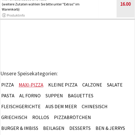
16.00
(weitere Zutaten wählen Sie bitte unter "Extras" im
Warenkorb)
Produktinfo
Unsere Speisekategorien:
PIZZA
MAXI-PIZZA
KLEINE PIZZA
CALZONE
SALATE
PASTA
AL FORNO
SUPPEN
BAGUETTES
FLEISCHGERICHTE
AUS DEM MEER
CHINESISCH
GRIECHISCH
ROLLOS
PIZZABRÖTCHEN
BURGER & IMBISS
BEILAGEN
DESSERTS
BEN & JERRYS